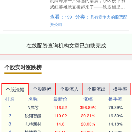
刚踩碎第一片落雪的清晨，小区楼下的
烤红薯摊就支棱起来了——铁皮桶里窜
着火星，甜香裹着白气往衣领里钻，没
查看：
分类：
199
具有竞争力的股票配
走两步就被勾得挪不....
资公司
在线配资查询机构文章已加载完成
个股实时涨跌榜
个股跌幅
个股流入
个股流出
换手率
个股涨幅
排名
名称
最新价
涨幅
换手率
1
N展芯
116.52
396.89%
79.39%
2
锐翔智能
110.02
20.21%
16.80%
3
志特新材
14.8
20.03%
14.18%
4