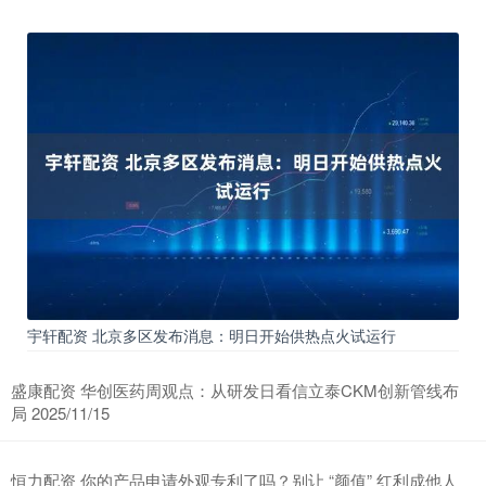
宇轩配资 北京多区发布消息：明日开始供热点火试运行
盛康配资 华创医药周观点：从研发日看信立泰CKM创新管线布
局 2025/11/15
恒力配资 你的产品申请外观专利了吗？别让 “颜值” 红利成他人