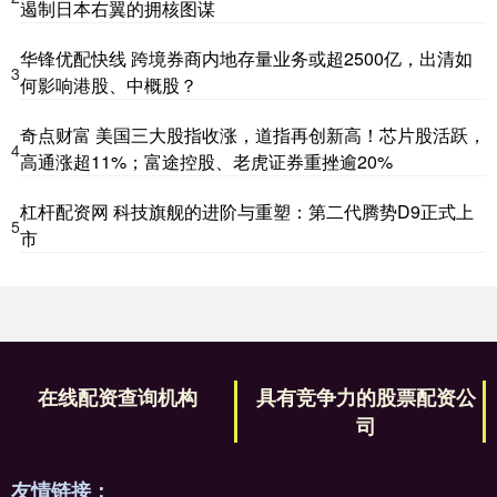
遏制日本右翼的拥核图谋
华锋优配快线 跨境券商内地存量业务或超2500亿，出清如
3
何影响港股、中概股？
奇点财富 美国三大股指收涨，道指再创新高！芯片股活跃，
4
高通涨超11%；富途控股、老虎证券重挫逾20%
杠杆配资网 科技旗舰的进阶与重塑：第二代腾势D9正式上
5
市
在线配资查询机构
具有竞争力的股票配资公
司
友情链接：