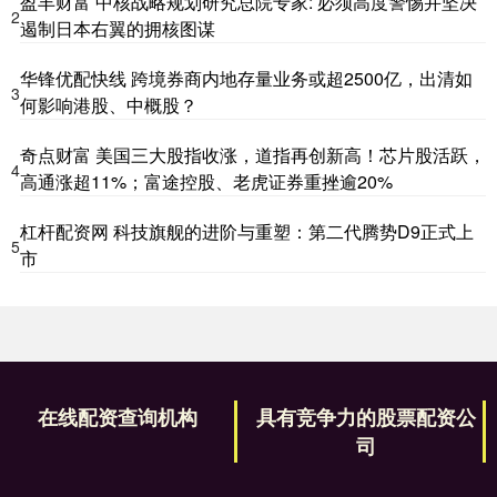
盈丰财富 中核战略规划研究总院专家: 必须高度警惕并坚决
2
遏制日本右翼的拥核图谋
华锋优配快线 跨境券商内地存量业务或超2500亿，出清如
3
何影响港股、中概股？
奇点财富 美国三大股指收涨，道指再创新高！芯片股活跃，
4
高通涨超11%；富途控股、老虎证券重挫逾20%
杠杆配资网 科技旗舰的进阶与重塑：第二代腾势D9正式上
5
市
在线配资查询机构
具有竞争力的股票配资公
司