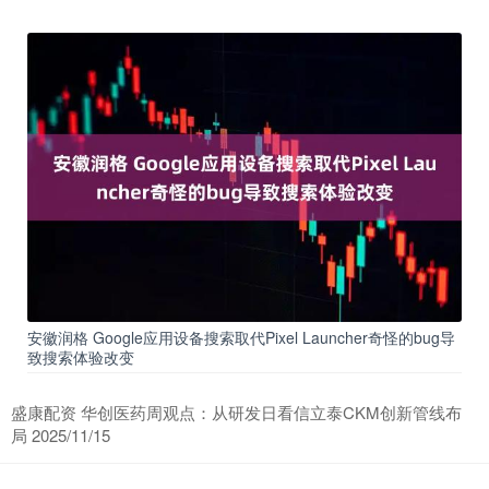
安徽润格 Google应用设备搜索取代Pixel Launcher奇怪的bug导
致搜索体验改变
盛康配资 华创医药周观点：从研发日看信立泰CKM创新管线布
局 2025/11/15