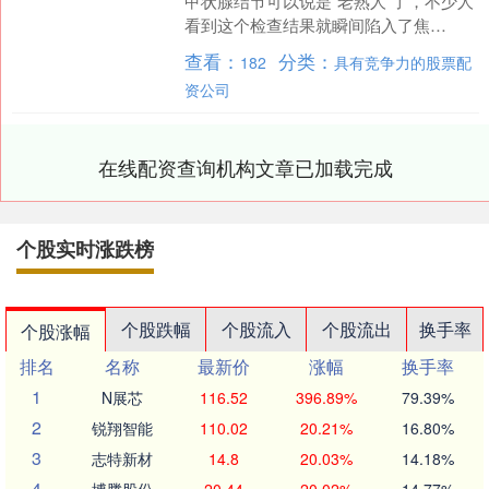
甲状腺结节可以说是“老熟人”了，不少人
看到这个检查结果就瞬间陷入了焦
虑：“听说有甲状腺结节后续会癌变，这
查看：
分类：
182
具有竞争力的股票配
是真的吗？”“得了甲状....
资公司
在线配资查询机构文章已加载完成
个股实时涨跌榜
个股跌幅
个股流入
个股流出
换手率
个股涨幅
排名
名称
最新价
涨幅
换手率
1
N展芯
116.52
396.89%
79.39%
2
锐翔智能
110.02
20.21%
16.80%
3
志特新材
14.8
20.03%
14.18%
4