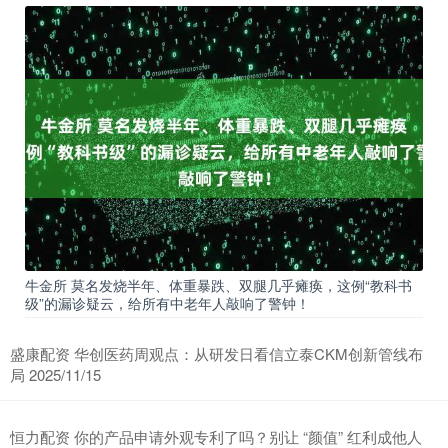
牛金所 莫名发烧半年、体重暴跌、双腿几乎瘫痪，这例“教科书
级”的漏诊疑云，给所有中老年人敲响了警钟！
盛康配资 华创医药周观点：从研发日看信立泰CKM创新管线布
局 2025/11/15
恒力配资 你的产品申请外观专利了吗？别让 “颜值” 红利成他人