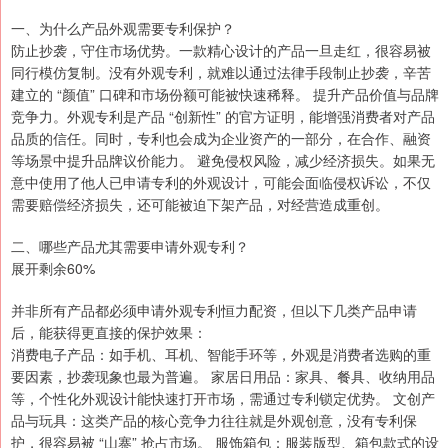
一、为什么产品外观需要专利保护？
防止抄袭，守住市场优势。一款精心设计的产品一旦走红，很容易被
同行模仿复制。没有外观专利，就难以通过法律手段制止抄袭，辛苦
建立的 “颜值” 口碑和市场份额可能被快速稀释。 提升产品价值与品牌
竞争力。外观专利是产品 “创新性” 的官方证明，能增强消费者对产品
品质的信任。同时，专利也会成为企业资产的一部分，在合作、融资
等场景中提升品牌议价能力。 避免侵权风险，减少经济损失。如果无
意中使用了他人已申请专利的外观设计，可能会面临侵权诉讼，不仅
需要赔偿经济损失，还可能被迫下架产品，对经营造成重创。
二、哪些产品尤其需要申请外观专利？
展开剩余60%
并非所有产品都必须申请外观专利恒力配资，但以下几类产品申请
后，能获得更直接的保护效果：
消费电子产品：如手机、耳机、智能手环等，外观是消费者选购的重
要因素，抄袭现象也最为普遍。 家居日用品：家具、餐具、收纳用品
等，个性化外观设计能快速打开市场，需通过专利锁定优势。 文创产
品与玩具：这类产品的核心竞争力往往就是外观创意，没有专利保
护，很容易被 “山寨” 抢占市场。 服饰箱包：服装版型、箱包款式的设