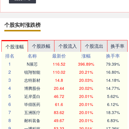
个股实时涨跌榜
个股跌幅
个股流入
个股流出
换手率
个股涨幅
排名
名称
最新价
涨幅
换手率
1
N展芯
116.52
396.89%
79.39%
2
锐翔智能
110.02
20.21%
16.80%
3
志特新材
14.8
20.03%
14.18%
4
博腾股份
20.44
20.02%
14.77%
5
近岸蛋白
46.72
20.01%
5.62%
6
毕得医药
61.6
20.01%
6.12%
7
五洲医疗
83.62
20.01%
18.37%
8
耐科装备
49.67
20.01%
6.83%
9
一博科技
53.33
20.01%
17.26%