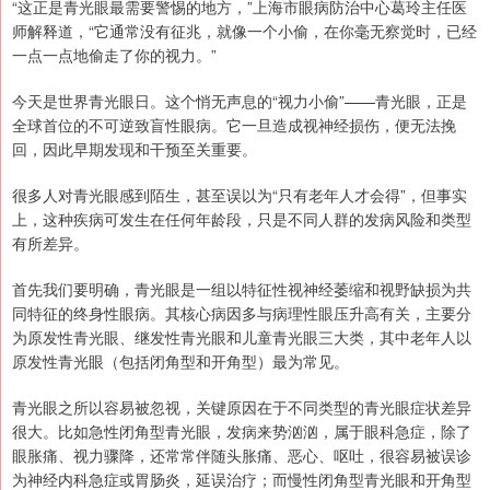
“这正是青光眼最需要警惕的地方，”上海市眼病防治中心葛玲主任医
师解释道，“它通常没有征兆，就像一个小偷，在你毫无察觉时，已经
一点一点地偷走了你的视力。”
今天是世界青光眼日。这个悄无声息的“视力小偷”——青光眼，正是
全球首位的不可逆致盲性眼病。它一旦造成视神经损伤，便无法挽
回，因此早期发现和干预至关重要。
很多人对青光眼感到陌生，甚至误以为“只有老年人才会得”，但事实
上，这种疾病可发生在任何年龄段，只是不同人群的发病风险和类型
有所差异。
首先我们要明确，青光眼是一组以特征性视神经萎缩和视野缺损为共
同特征的终身性眼病。其核心病因多与病理性眼压升高有关，主要分
为原发性青光眼、继发性青光眼和儿童青光眼三大类，其中老年人以
原发性青光眼（包括闭角型和开角型）最为常见。
青光眼之所以容易被忽视，关键原因在于不同类型的青光眼症状差异
很大。比如急性闭角型青光眼，发病来势汹汹，属于眼科急症，除了
眼胀痛、视力骤降，还常常伴随头胀痛、恶心、呕吐，很容易被误诊
为神经内科急症或胃肠炎，延误治疗；而慢性闭角型青光眼和开角型