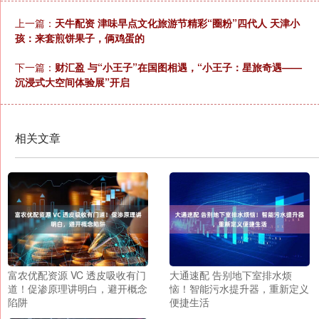
上一篇：
天牛配资 津味早点文化旅游节精彩“圈粉”四代人 天津小
孩：来套煎饼果子，俩鸡蛋的
下一篇：
财汇盈 与“小王子”在国图相遇，“小王子：星旅奇遇——
沉浸式大空间体验展”开启
相关文章
富农优配资源 VC 透皮吸收有门
大通速配 告别地下室排水烦
道！促渗原理讲明白，避开概念
恼！智能污水提升器，重新定义
陷阱
便捷生活