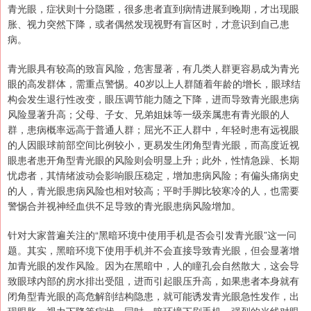
青光眼，症状则十分隐匿，很多患者直到病情进展到晚期，才出现眼
胀、视力突然下降，或者偶然发现视野有盲区时，才意识到自己患
病。
青光眼具有较高的致盲风险，危害显著，有几类人群更容易成为青光
眼的高发群体，需重点警惕。40岁以上人群随着年龄的增长，眼球结
构会发生退行性改变，眼压调节能力随之下降，进而导致青光眼患病
风险显著升高；父母、子女、兄弟姐妹等一级亲属患有青光眼的人
群，患病概率远高于普通人群；屈光不正人群中，年轻时患有远视眼
的人因眼球前部空间比例较小，更易发生闭角型青光眼，而高度近视
眼患者患开角型青光眼的风险则会明显上升；此外，性情急躁、长期
忧虑者，其情绪波动会影响眼压稳定，增加患病风险；有偏头痛病史
的人，青光眼患病风险也相对较高；平时手脚比较寒冷的人，也需要
警惕合并视神经血供不足导致的青光眼患病风险增加。
针对大家普遍关注的“黑暗环境中使用手机是否会引发青光眼”这一问
题。其实，黑暗环境下使用手机并不会直接导致青光眼，但会显著增
加青光眼的发作风险。因为在黑暗中，人的瞳孔会自然散大，这会导
致眼球内部的房水排出受阻，进而引起眼压升高，如果患者本身就有
闭角型青光眼的高危解剖结构隐患，就可能诱发青光眼急性发作，出