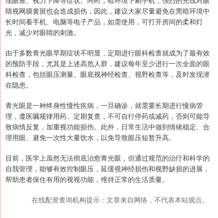
现眼胀、视力下降等症状。同时，暗环境下刷手机，强烈的光线对眼
睛视网膜黄斑也会造成损伤，因此，建议大家尽量避免在黑暗环境中
长时间看手机、电脑等电子产品，如需使用，可打开房间的柔和灯
光，减少对眼睛的刺激。
由于多数青光眼早期症状不明显，定期进行眼科检查就成为了最有效
的预防手段，尤其是上述高危人群，建议每年至少进行一次全面的眼
科检查，包括眼压测量、眼底视神经检查、视野检查等，及时发现潜
在隐患。
青光眼是一种终身性慢性疾病，一旦确诊，就需要长期进行慢病管
理，遵医嘱规律用药、定期复查，不可自行停药或减药，否则可能导
致病情反复，加重视功能损伤。此外，日常生活中做到情绪稳定、合
理用眼、避免一次性大量饮水，以免导致眼压短暂升高。
目前，医学上虽然无法彻底治愈青光眼，但通过规范的治疗和科学的
自我管理，能够有效控制眼压，延缓视神经损伤和视野缺损的进展，
帮助患者保住有用的视视功能，维持正常的生活质量。
在线配资查询机构提示：文章来自网络，不代表本站观点。