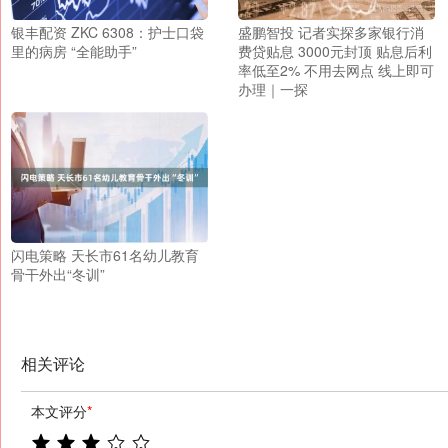
银丰配资 ZKC 6308：护士口袋
盛鹏智投 记者实探多家银行消
里的病房 “全能助手”
费贷贴息 3000元封顶 贴息后利
率低至2% 不用去网点 线上即可
办理｜一探
闪电策略 天长市61名幼儿教育
骨干外出“冬训”
相关评论
本文评分
*