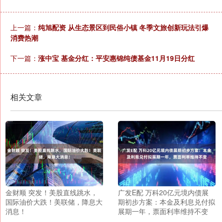
上一篇：
纯旭配资 从生态景区到民俗小镇 冬季文旅创新玩法引爆
消费热潮
下一篇：
涨中宝 基金分红：平安惠锦纯债基金11月19日分红
相关文章
金财顺 突发！美股直线跳水，
广发E配 万科20亿元境内债展
国际油价大跌！美联储，降息大
期初步方案：本金及利息兑付拟
消息！
展期一年，票面利率维持不变